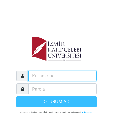
OTURUM AÇ
İzmir Kâtip Çelebi Üniversitesi - Webmail
Şifremi